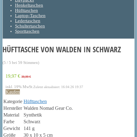
Daypacks
Henkeltaschen
Hüfttaschen
Laptop-Taschen
Ledertaschen
Schultertaschen
Sporttaschen
HÜFTTASCHE VON WALDEN IN SCHWARZ
(5 / 5 bei 59 Stimmen)
19,97 €
39,99 €
inkl. 19% MwSt.
Zuletzt aktualisiert: 16.04.26 19:37
Kaufen
Kategorie
Hüfttaschen
Hersteller
Walden Nomad Gear Co.
Material
Synthetik
Farbe
Schwarz
Gewicht
141 g
Größe
30 x 10 x 5 cm