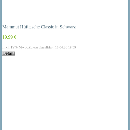
Mammut Hüfttasche Classic in Schwarz
19,99 €
inkl. 19% MwSt.
Zuletzt aktualisiert: 16.04.26 19:39
Details