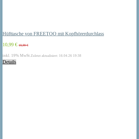
Hüfttasche von FREETOO mit Kopfhörerdurchlass
10,99 €
19,99 €
inkl. 19% MwSt.
Zuletzt aktualisiert: 16.04.26 19:38
Details