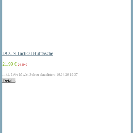
DCCN Tactical Hüfttasche
21,99 €
24,99 €
inkl. 19% MwSt.
Zuletzt aktualisiert: 16.04.26 19:37
Details