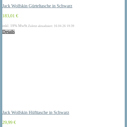
Jack Wolfskin Gürteltasche in Schwarz
183,01 €
inkl. 19% MwSt.
Zuletzt aktualisiert: 16.04.26 19:39
Details
Jack Wolfskin Hüfttasche in Schwarz
29,99 €