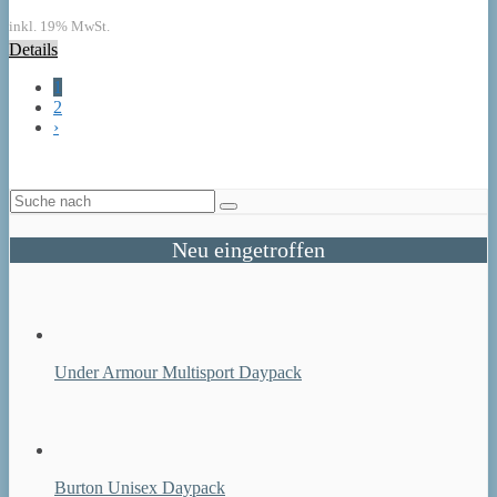
inkl. 19% MwSt.
Details
1
2
›
Neu eingetroffen
Under Armour Multisport Daypack
Burton Unisex Daypack