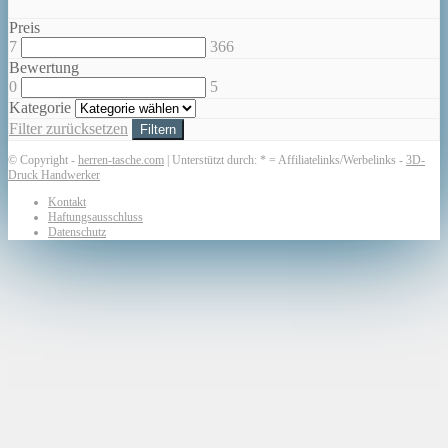
Preis
7
366
Bewertung
0
5
Kategorie
Filter zurücksetzen
Filtern
© Copyright -
herren-tasche.com
| Unterstützt durch: * = Affiliatelinks/Werbelinks -
3D-
Druck Handwerker
Kontakt
Haftungsausschluss
Datenschutz