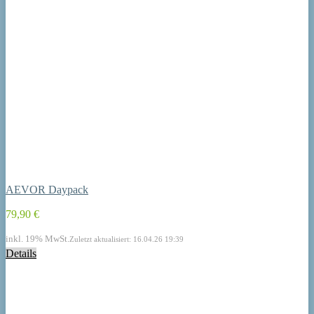
AEVOR Daypack
79,90 €
inkl. 19% MwSt.
Zuletzt aktualisiert: 16.04.26 19:39
Details