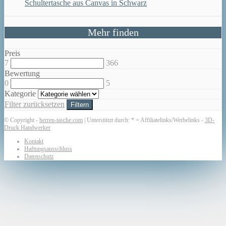
Schultertasche aus Canvas in Schwarz
Mehr finden
Preis
7
366
Bewertung
0
5
Kategorie
Filter zurücksetzen
Filtern
© Copyright -
herren-tasche.com
| Unterstützt durch: * = Affiliatelinks/Werbelinks -
3D-
Druck Handwerker
Kontakt
Haftungsausschluss
Datenschutz