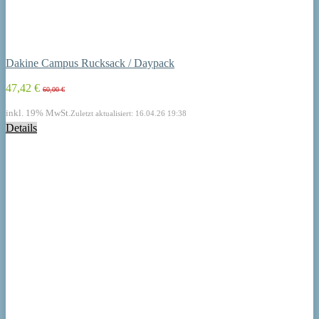
Dakine Campus Rucksack / Daypack
47,42 €
60,00 €
inkl. 19% MwSt.
Zuletzt aktualisiert: 16.04.26 19:38
Details