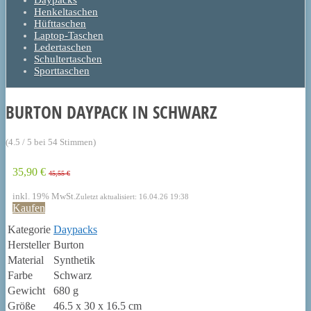
Daypacks
Henkeltaschen
Hüfttaschen
Laptop-Taschen
Ledertaschen
Schultertaschen
Sporttaschen
BURTON DAYPACK IN SCHWARZ
(4.5 / 5 bei 54 Stimmen)
35,90 €
45,55 €
inkl. 19% MwSt.
Zuletzt aktualisiert: 16.04.26 19:38
Kaufen
Kategorie
Daypacks
Hersteller
Burton
Material
Synthetik
Farbe
Schwarz
Gewicht
680 g
Größe
46.5 x 30 x 16.5 cm