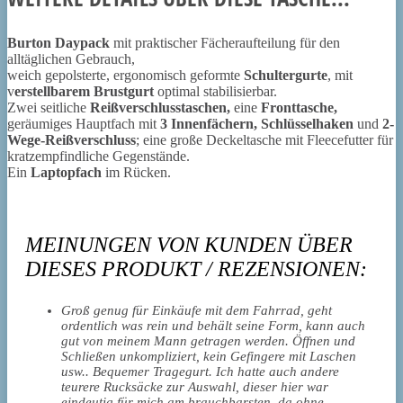
Burton
Daypack
mit praktischer Fächeraufteilung für den
alltäglichen Gebrauch,
weich gepolsterte, ergonomisch geformte
Schultergurte
, mit
v
erstellbarem Brustgurt
optimal stabilisierbar.
Zwei seitliche
Reißverschlusstaschen,
eine
Fronttasche,
geräumiges Hauptfach mit
3 Innenfächern,
Schlüsselhaken
und
2-
Wege-Reißverschluss
; eine große Deckeltasche mit Fleecefutter für
kratzempfindliche Gegenstände.
Ein
Laptopfach
im Rücken.
MEINUNGEN VON KUNDEN ÜBER
DIESES PRODUKT / REZENSIONEN:
Groß genug für Einkäufe mit dem Fahrrad, geht
ordentlich was rein und behält seine Form, kann auch
gut von meinem Mann getragen werden. Öffnen und
Schließen unkompliziert, kein Gefingere mit Laschen
usw.. Bequemer Tragegurt. Ich hatte auch andere
teurere Rucksäcke zur Auswahl, dieser hier war
eindeutig für mich am brauchbarsten, da ohne