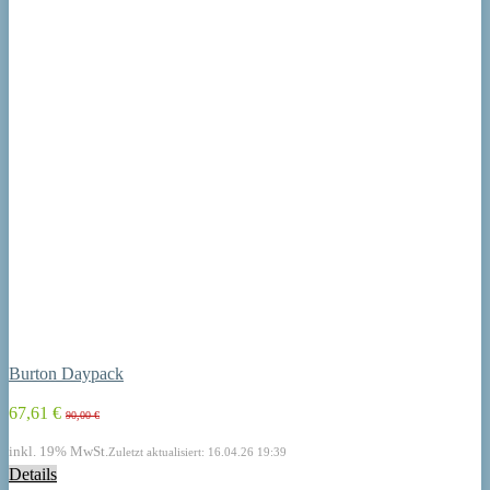
Burton Daypack
67,61 €
90,00 €
inkl. 19% MwSt.
Zuletzt aktualisiert: 16.04.26 19:39
Details